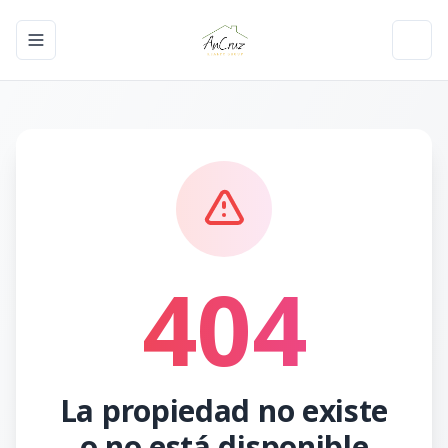
Toggle navigation menu
Toggl
404
La propiedad no existe
o no está disponible