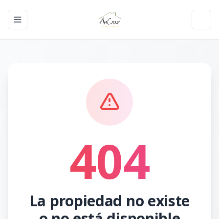
Toggle navigation menu
Toggl
404
La propiedad no existe
o no está disponible