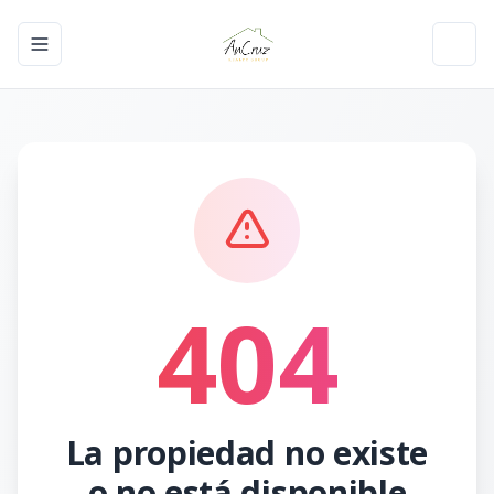
Toggle navigation menu
Toggl
404
La propiedad no existe
o no está disponible