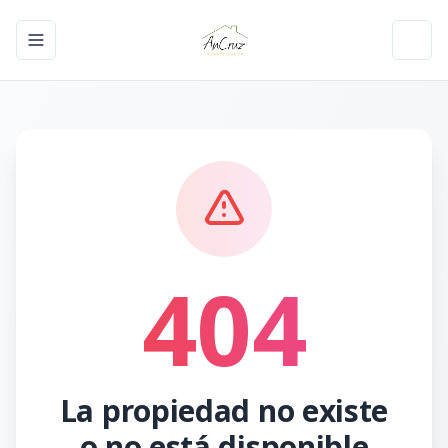
Toggle navigation menu
Toggl
404
La propiedad no existe
o no está disponible