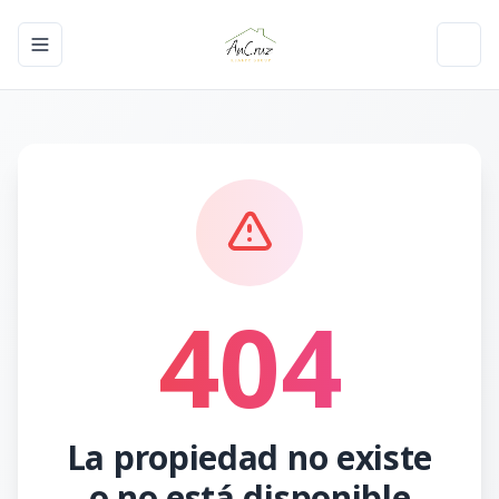
Toggle navigation menu
Toggl
404
La propiedad no existe
o no está disponible