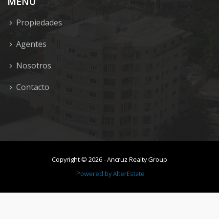
MENU
Propiedades
Agentes
Nosotros
Contacto
Copyright ©
2026
-
Ancruz Realty Group
Powered by
AlterEstate