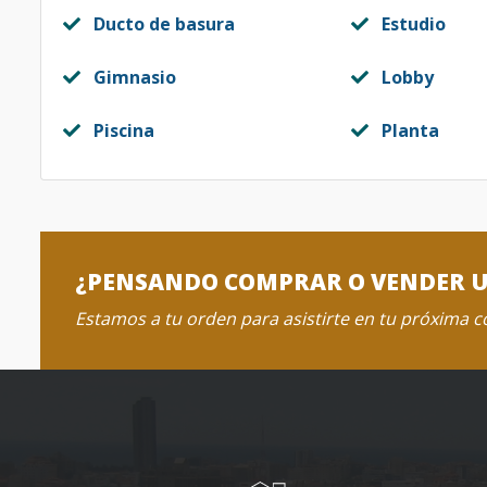
Ducto de basura
Estudio
Gimnasio
Lobby
Piscina
Planta
¿PENSANDO COMPRAR O VENDER 
Estamos a tu orden para asistirte en tu próxima 