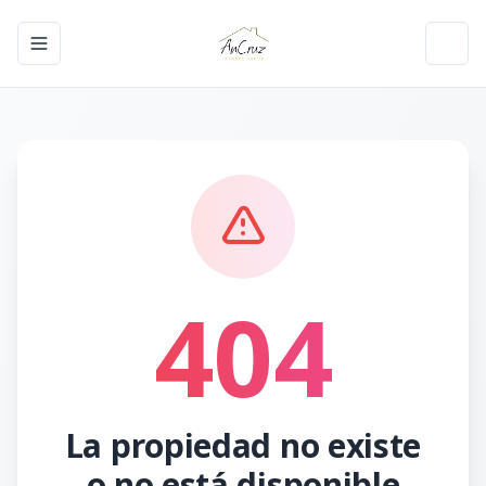
Toggle navigation menu
Toggl
404
La propiedad no existe
o no está disponible